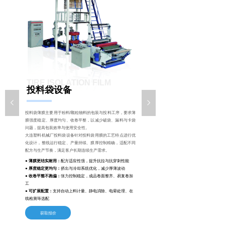
TIRE ISOLATION FILM
投料袋设备
LINE
넳
넲
投料袋薄膜主要用于粉料/颗粒物料的包装与投料工序，要求薄
膜强度稳定、厚度均匀、收卷平整，以减少破袋、漏料与卡袋
问题，提高包装效率与使用安全性。
大连塑料机械厂投料袋设备针对投料袋用膜的工艺特点进行优
化设计，整线运行稳定、产量持续、膜厚控制精确，适配不同
配方与生产节奏，满足客户长期连续生产需求。
●
薄膜更结实耐用：
配方适应性强，提升抗拉与抗穿刺性能
●
厚度稳定更均匀：
挤出与冷却系统优化，减少厚薄波动
●
收卷平整不跑偏：
张力控制稳定，成品卷面整齐、易复卷加
工
●
可扩展配置：
支持自动上料计量、静电消除、电晕处理、在
线检测等选配
获取报价