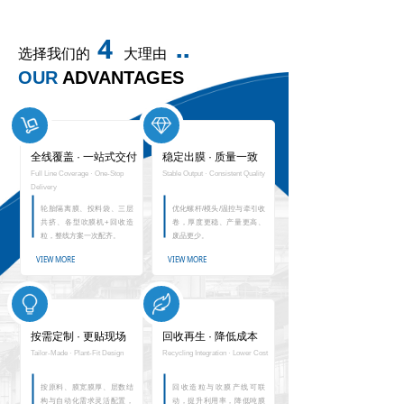
4
选择我们的
大理由
■ ■
OUR
ADVANTAGES
全线覆盖 · 一
站式交付
稳定出膜 · 质量一
致
Full Line Coverage · One-Stop
Stable Output · Consistent Quality
Deli
very
轮胎隔离膜、投料袋、三层
优化螺杆/模头/温控与牵引收
共挤、各型吹膜机+回收造
卷，厚度更稳、产量更高、
粒，整线方案一次配齐。
废品更少。
VIEW MORE
VIEW MORE
按需定
制 · 更贴现场
回收再生 · 降低成本
Tailor-Made · Plant-Fit Design
Recycling Integ
ration · Lower Cost
按原料、膜宽膜厚、层数结
回收造粒与吹膜产线可联
构与自动化需求灵活配置，
动，提升利用率，降低吨膜