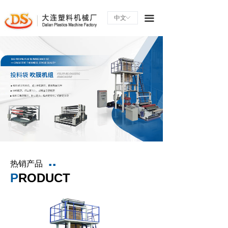
끀
中文
ꀅ
热销产品
■ ■
P
RODUCT